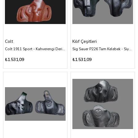
Colt
Kılıf Çeşitleri
Colt 1911 Sport - Kahverengi Deri Kılıf Çeşitleri
Sig Sauer P226 Tam Kelebek - Siyah Deri Kılıf Çeşitleri
₺1.531,09
₺1.531,09