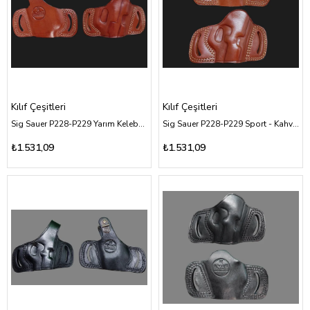
Kılıf Çeşitleri
Kılıf Çeşitleri
Sig Sauer P228-P229 Yarım Kelebek - Kahverengi Deri Kılıf Çeşitleri
Sig Sauer P228-P229 Sport - Kahverengi Deri Kılıf Çeşitleri
₺1.531,09
₺1.531,09