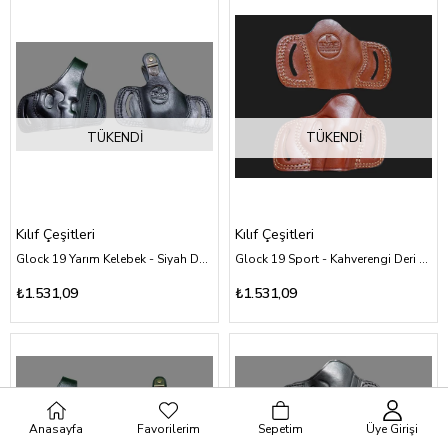
TÜKENDI
TÜKENDI
Kılıf Çeşitleri
Kılıf Çeşitleri
Glock 19 Yarım Kelebek - Siyah Deri Kılıf Çeşitleri
Glock 19 Sport - Kahverengi Deri Kılıf Çeşitleri
₺1.531,09
₺1.531,09
Anasayfa
Favorilerim
Sepetim
Üye Girişi