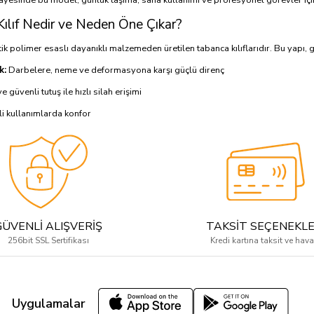
ılıf Nedir ve Neden Öne Çıkar?
ik polimer esaslı dayanıklı malzemeden üretilen tabanca kılıflarıdır. Bu yapı, g
k:
Darbelere, neme ve deformasyona karşı güçlü direnç
e güvenli tutuş ile hızlı silah erişimi
i kullanımlarda konfor
olay temizlenir ve uzun ömürlüdür
 avantajlarıyla kullanıcıya profesyonel bir taşıma deneyimi sunar.
lıf Özellikleri
 teknik ve performans özellikleri:
GÜVENLİ ALIŞVERİŞ
TAKSİT SEÇENEKLE
rım:
ZVI Kevin tabanca modeline özel olarak şekillendirilir
256bit SSL Sertifikası
Kredi kartına taksit ve hava
ş / Kanca Sistemleri:
Farklı taşıma pozisyonlarına uygun
 Dayanıklı:
Yoğun saha koşullarına dayanır
e Mekanizması:
Silahı sabit tutar, istem dışı düşmeyi önler
Uygulamalar
acim:
Sessiz ve kompakt taşıma sağlar