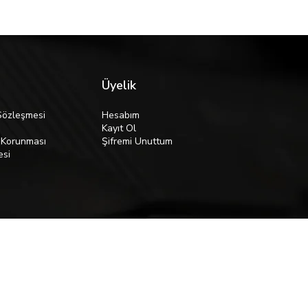
Üyelik
Sözleşmesi
Hesabım
Kayıt Ol
n Korunması
Şifremi Unuttum
esi