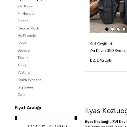
ZVI Kevin
Fn Herstal
Girsan
Heckler Koch
Hs Produkt
Steyr
Kılıf Çeşitleri
Stoeger
Taurus
₺2.142,38
Tisaş
Walther
Smith Wesson
Sig Sauer
Colt
Cz
Fiyat Aralığı
İlyas Kozluoğ
Browning
Jericho
İlyas Kozluoğlu ZVI Kevi
Beretta
₺2.142,00 - ₺2.143,00
dayanımı ve hafif yapısı 