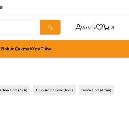
sı
0
Üye Girişi
h Bakım
Çakmak
YouTube
Adına Göre (Z<A)
Ürün Adına Göre (A>Z)
Fiyata Göre (Artan)