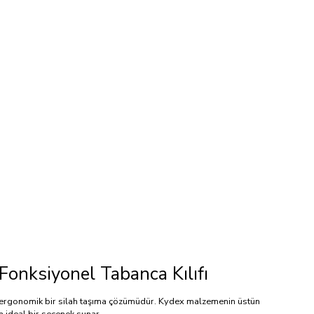
 Fonksiyonel Tabanca Kılıfı
ve ergonomik bir silah taşıma çözümüdür. Kydex malzemenin üstün
n ideal bir seçenek sunar.