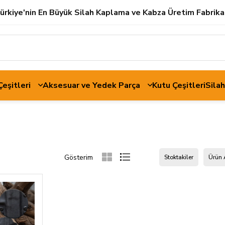
ürkiye'nin En Büyük Silah Kaplama ve Kabza Üretim Fabrika
 Çeşitleri
Aksesuar ve Yedek Parça
Kutu Çeşitleri
Sila
Stoktakiler
Ürün 