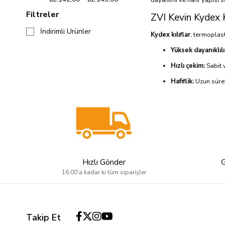
Sarsılmaz
Filtreler
ZVI Kevin Kydex K
Glock
İndirimli Ürünler
Canik
Kydex kılıflar
, termoplast
Yüksek dayanıklılı
Hızlı çekim:
Sabit v
Hafiflik:
Uzun sürel
Minimum bakım:
K
ZVI Kevin Kydex Kılıf
, bu
ZVI Kevin Kydex Kı
Bu Kydex kılıfın öne çıkan
Hızlı Gönder
Tam Uyumlu Tasa
16:00’a kadar ki tüm siparişler
Ayarlanabilir Kayı
Çizilmeye ve Şoka
Güvenli Kilitlem
Takip Et
Minimal Ses ve H