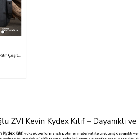
Zvi Kevin 380 Kydex Kılıf Çeşitleri
lu ZVI Kevin Kydex Kılıf – Dayanıklı ve
n Kydex Kılıf
, yüksek performanslı polimer materyal ile üretilmiş dayanıklı 
sayesinde bu model; günlük taşıma, saha kullanımı ve profesyonel görevler içi