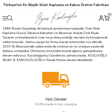
Türkiye'nin En Büyük Silah Kaplama ve Kabza Üretim Fabrikası
0
1986 Yılında Gaziantep’de faaliyet göstermeye başladık, Özel Silah
Kaplama,Gravür,Tabanca Kabzeleri ve Aksesuar İmalatı,Özel Bıçak
Tasarım ve İmalatında ki özen ve profesyonelliği, tecrübe ile birleştirerek
sektörümüzde , daima saygın bir firma olarak ismimizden söz ettirdik.
2015 Yılı İtibariyle takı sektöründe de ismimizi en ön sıralaya yazdırdık.
Ankara ve İstanbul Ofislerimiz ile birlikte hizmet ağımızı genişletmeye
devam ediyoruz. Kurulduğumuz Günden bu zamana kadar; KOZLUOĞLU
SİLAH & İLYAS KOZLUOĞLU Olarak Yoluna devam etmektedir.
Hızlı Gönder
16:00’a kadar ki tüm siparişler