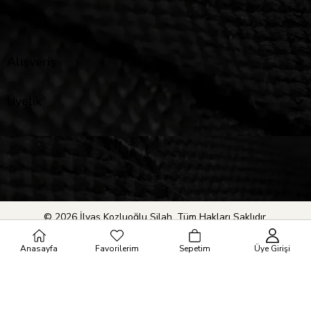
Yardım
Alışveriş
Üyelik
© 2026 İlyas Kozluoğlu Silah. Tüm Hakları Saklıdır.
Anasayfa
Favorilerim
Sepetim
Üye Girişi