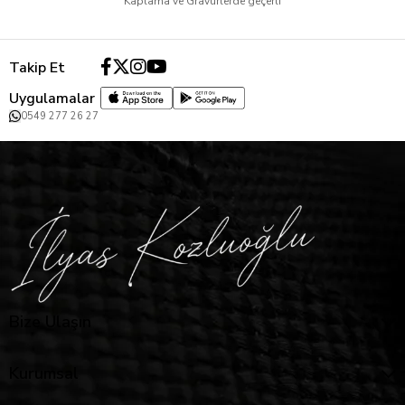
Kaplama ve Gravürlerde geçerli
Takip Et
Uygulamalar
0549 277 26 27
Bize Ulaşın
Kurumsal