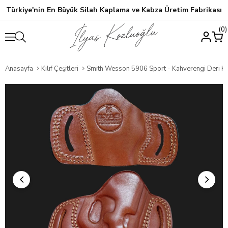
Türkiye'nin En Büyük Silah Kaplama ve Kabza Üretim Fabrikası
0
Anasayfa
Kılıf Çeşitleri
Smith Wesson 5906 Sport - Kahverengi Deri Kılı