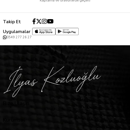
Kaplama ve Gravürlerde geçerli
Takip Et
Uygulamalar
0549 277 26 27
Bize Ulaşın
Kurumsal