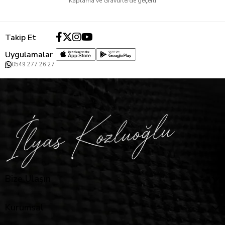
Kaplama ve Gravürlerde geçerli
Takip Et
Uygulamalar
0549 277 26 27
Bize Ulaşın
Kurumsal