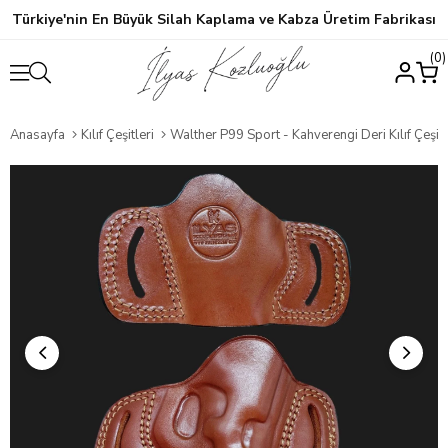
Türkiye'nin En Büyük Silah Kaplama ve Kabza Üretim Fabrikası
0
Anasayfa
Kılıf Çeşitleri
Walther P99 Sport - Kahverengi Deri Kılıf Çeşitl