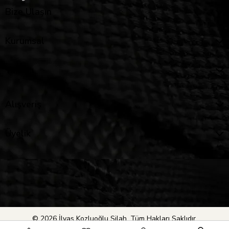
Bize Ulaşın
Kurumsal
Yardım
Alışveriş
Üyelik
© 2026 İlyas Kozluoğlu Silah. Tüm Hakları Saklıdır.