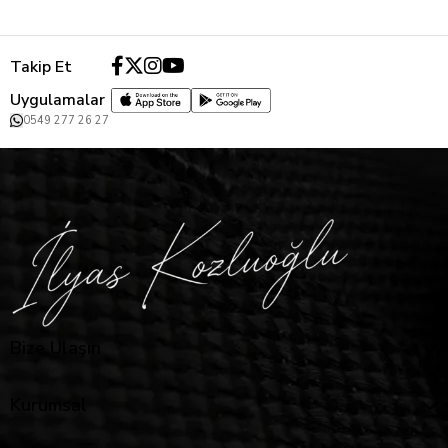
Takip Et
Uygulamalar
0549 277 26 27
Bize Ulaşın
Kurumsal