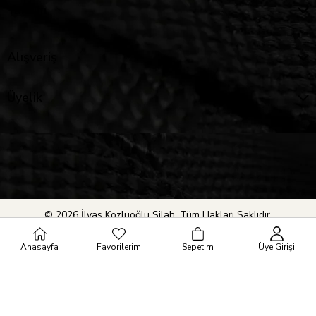
Yardım
Alışveriş
Üyelik
© 2026 İlyas Kozluoğlu Silah. Tüm Hakları Saklıdır.
Anasayfa
Favorilerim
Sepetim
Üye Girişi